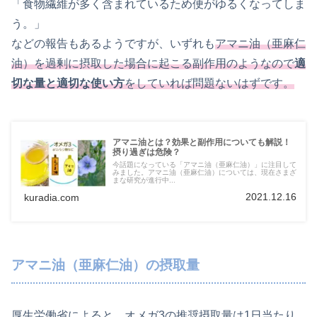
「食物繊維が多く含まれているため便がゆるくなってしま
う。」
などの報告もあるようですが、いずれも
アマニ油（亜麻仁
油）を過剰に摂取した場合に起こる副作用のようなので
適
切な量と適切な使い方
をしていれば問題ないはずです。
アマニ油とは？効果と副作用についても解説！
摂り過ぎは危険？
今話題になっている「アマニ油（亜麻仁油）」に注目して
みました。アマニ油（亜麻仁油）については、現在さまざ
まな研究が進行中...
2021.12.16
kuradia.com
アマニ油（亜麻仁油）の摂取量
厚生労働省によると、オメガ3の推奨摂取量は1日当たり