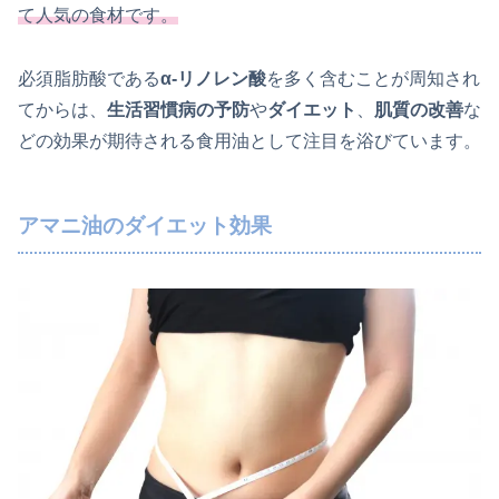
て人気の食材です。
必須脂肪酸である
α-リノレン酸
を多く含むことが周知され
てからは、
生活習慣病の予防
や
ダイエット
、
肌質の改善
な
どの効果が期待される食用油として注目を浴びています。
アマニ油のダイエット効果