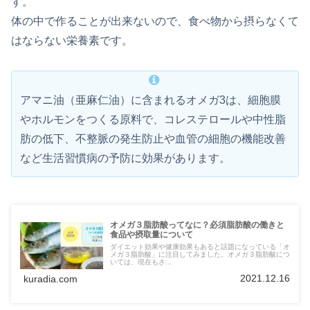
す。
体の中で作ることが出来ないので、食べ物から摂らなくて
はならない栄養素です。
アマニ油（亜麻仁油）に含まれるオメガ3は、細胞膜
やホルモンをつくる原料で、コレステロールや中性脂
肪の低下、不整脈の発生防止や血管の細胞の機能改善
など生活習慣病の予防に効果があります。
オメガ３脂肪酸ってなに？必須脂肪酸の働きと
食品や摂取量について
ダイエット効果や健康効果もあると話題になっている「オ
メガ３脂肪酸」に注目してみました。オメガ３脂肪酸につ
いては、現在もさ...
2021.12.16
kuradia.com