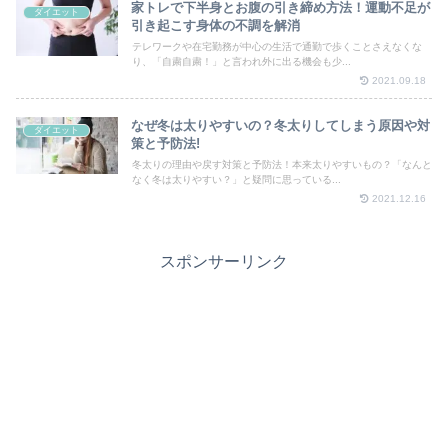
家トレで下半身とお腹の引き締め方法！運動不足が
ダイエット
引き起こす身体の不調を解消
テレワークや在宅勤務が中心の生活で通勤で歩くことさえなくな
り、「自粛自粛！」と言われ外に出る機会も少...
2021.09.18
なぜ冬は太りやすいの？冬太りしてしまう原因や対
ダイエット
策と予防法!
冬太りの理由や戻す対策と予防法！本来太りやすいもの？「なんと
なく冬は太りやすい？」と疑問に思っている...
2021.12.16
スポンサーリンク