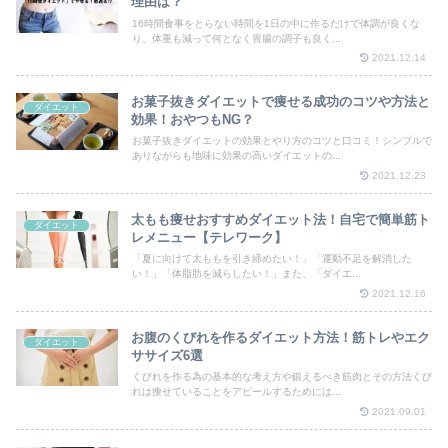
理由は？
16時間食事をとらない時間を1日の中に作るだけで体調が良くな
り、体重も減って何となく胃腸の調子も良く...
2021.12.14
お菓子抜きダイエットで痩せる成功のコツや方法と
ダイエット
効果！おやつもNG？
お菓子抜きダイエットの効果とやり方のコツと口コミ！シンプルで
ありながらも地味に効果の高いダイエットの...
2021.12.23
太もも痩せおすすめダイエット法！自宅で簡単筋ト
ダイエット
レメニュー【テレワーク】
「夏に向けて太ももを引き締めたい！」「運動不足を解消した
い！」「体脂肪を減らしたい！」また、「ダイエ...
2021.12.16
お腹のくびれを作るダイエット方法！筋トレやエク
ダイエット
ササイズ6選
くびれを作る為の基本的な考え方や鍛えるべき筋肉とその方法くび
れは痩せていることをアピールするためには...
2021.09.01