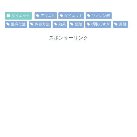
ダイエット
アマニ油
ダイエット
リノレン酸
亜麻仁油
保存方法
効果
危険
摂取しすぎ
美肌
スポンサーリンク