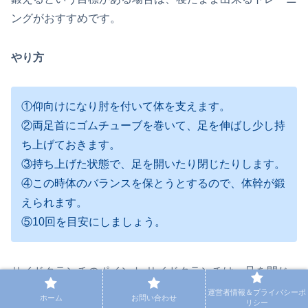
ングがおすすめです。
やり方
①仰向けになり肘を付いて体を支えます。
②両足首にゴムチューブを巻いて、足を伸ばし少し持
ち上げておきます。
③持ち上げた状態で、足を開いたり閉じたりします。
④この時体のバランスを保とうとするので、体幹が鍛
えられます。
⑤10回を目安にしましょう。
サイドクランチのポイント サイドクランチは、足を閉じ
たり開いたりする以外にも、上下に移動させたり自転車を
運営者情報＆プライバシーポ
ホーム
お問い合わせ
リシー