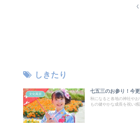
く
しきたり
七五三のお参り！今
文化風習
秋になると各地の神社やお
もの健やかな成長を祝い感謝