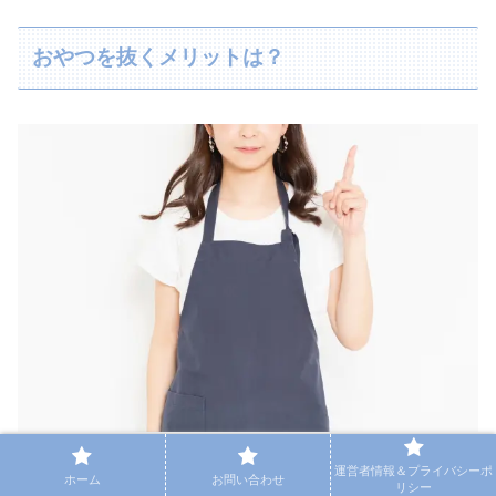
おやつを抜くメリットは？
運営者情報＆プライバシーポ
お菓子を抜くことのメリットは、上記の効果と似ています
ホーム
お問い合わせ
リシー