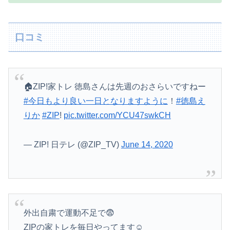
口コミ
🏠ZIP!家トレ 徳島さんは先週のおさらいですねー
#今日もより良い一日となりますように
！
#徳島え
りか
#ZIP
!
pic.twitter.com/YCU47swkCH
— ZIP! 日テレ (@ZIP_TV)
June 14, 2020
外出自粛で運動不足で😨
ZIPの家トレを毎日やってます☺️