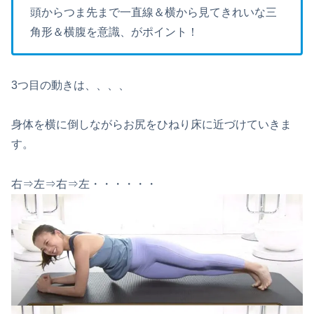
頭からつま先まで一直線＆横から見てきれいな三
角形＆横腹を意識、がポイント！
3つ目の動きは、、、、
身体を横に倒しながらお尻をひねり床に近づけていきま
す。
右⇒左⇒右⇒左・・・・・・