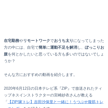
在宅勤務
や
リモートワーク
で
おうち太り
になってしまった
方の中には、自宅で
簡単
に
運動不足を解消
し、
ぽっこりお
腹
を何とかしたいと思っている方も多いのではないでしょ
うか？
そんな方におすすめの動画を紹介します。
2020年6月12日の日本テレビ系『ZIP』で放送されたティ
ップネスインストラクターの宮崎紗衣さんが教える
「
【ZIP!家トレ】吉田沙保里と一緒に！うつぶせ腹筋トレ