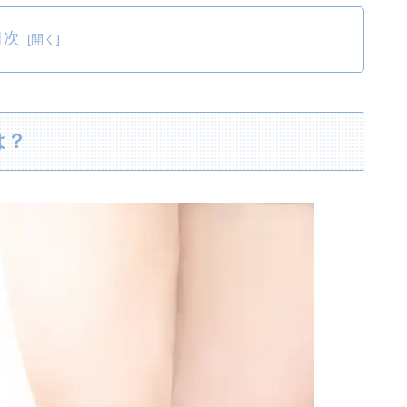
目次
は？