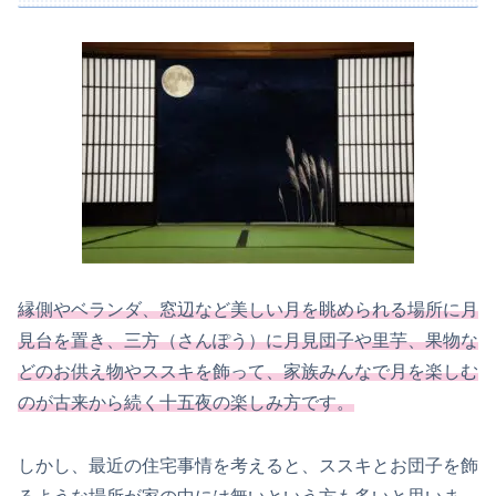
縁側やベランダ、窓辺など美しい月を眺められる場所に月
見台を置き、三方（さんぽう）に月見団子や里芋、果物な
どのお供え物やススキを飾って、家族みんなで月を楽しむ
のが古来から続く十五夜の楽しみ方です。
しかし、最近の住宅事情を考えると、ススキとお団子を飾