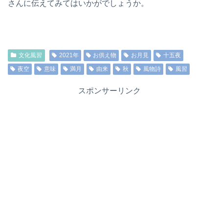
さんに伝えてみてはいかがでしょうか。
文化風習
2021年
お供え物
お月見
十五夜
夜空
意味
満月
由来
秋
風物詩
風習
スポンサーリンク