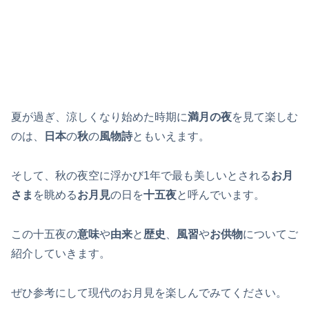
夏が過ぎ、涼しくなり始めた時期に
満月の夜
を見て楽しむ
のは、
日本
の
秋
の
風物詩
ともいえます。
そして、秋の夜空に浮かび1年で最も美しいとされる
お月
さま
を眺める
お月見
の日を
十五夜
と呼んでいます。
この十五夜の
意味
や
由来
と
歴史
、
風習
や
お供物
についてご
紹介していきます。
ぜひ参考にして現代のお月見を楽しんでみてください。