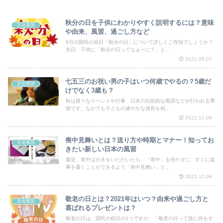
秋分の日を子供にわかりやすく説明するには？意味
文化風習
や由来、風習、過ごし方など
9月の国民の祝日「秋分の日」について詳しくご存知でしょうか？
先日、子供に「秋分の日ってなぁーに？」と...
2021.09.07
七五三のお祝い男の子はいつ何歳でやるの？5歳だ
文化風習
けでなく3歳も？
秋は様々なイベントや行事、日本の伝統的な風習などが行われる季
節です。なかでも子どもの健やかな成長を祝...
2021.10.06
喪中見舞いとは？送り方や時期とマナー！知ってお
文化風習
きたい新しい日本の風習
最近、喪中はがきをいただいたら、「寒中」を待たずに、すぐに返
事を書くことができるよう「喪中見舞い」と...
2021.12.06
敬老の日とは？2021年はいつ？由来や過ごし方と
文化風習
喜ばれるプレゼントは？
敬老の日は、国民の祝日の1つですが、「敬老の日って誰に何をす